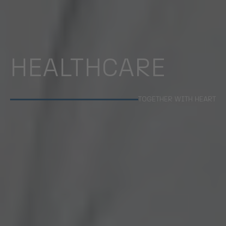
HEALTHCARE
TOGETHER WITH HEART