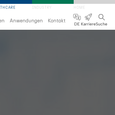
LTHCARE
INDUSTRY
HOME
en
Anwendungen
Kontakt
DE
Karriere
Suche
FTEN
NEN
UP)