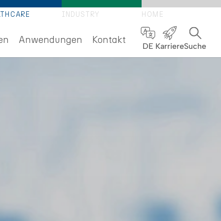
LTHCARE
INDUSTRY
HOME
en
Anwendungen
Kontakt
DE
Karriere
Suche
FTEN
NEN
UP)