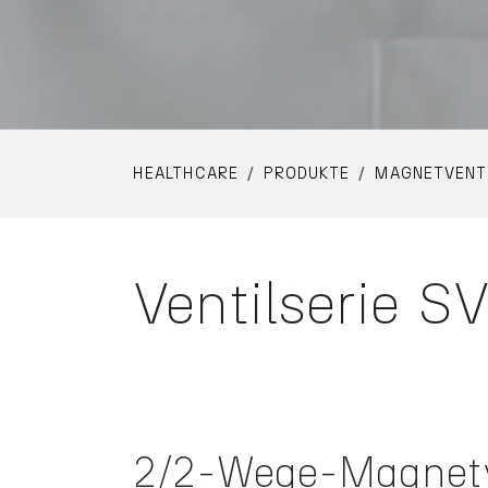
YOU ARE HERE:
HEALTHCARE
PRODUKTE
MAGNETVENT
Ventilserie S
2/2-Wege-Magnetv