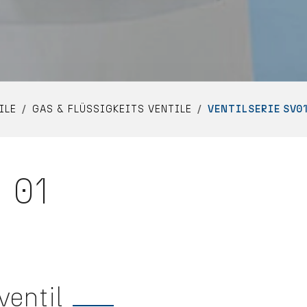
ILE
GAS & FLÜSSIGKEITS VENTILE
VENTILSERIE SV0
V 01
Show larger version
entil